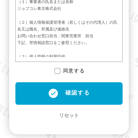
（１）
事業者の氏名または名称
ジョブコレ東京株式会社
（２）
個人情報保護管理者（若しくはその代理人）の氏
名又は職名、所属及び連絡先
お問い合わせ窓口担当：関東営業所 担当
下記、苦情相談窓口をご参照ください。
（３）
個人情報の利用目的
お問い合わせいただいた内容に回答するため
同意する
（４）
個人情報の第三者提供について
取得した個人情報は法令等による場合を除いて第三者に
提供することはあり
ません。
確認する
（５）
個人情報の取扱いの委託について
取得した個人情報の取扱いの全部又は、一部を委託する
リセット
ことがございます。
この場合、個人情報を適切に取り扱っている委託先を選
定し、個人情報の適
正管理や機密の保持に関して契約等