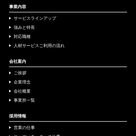
おりません。
事業内容
サービスラインアップ
（９）
個人情報の安全管理措置について
取得した個人情報については、漏洩、減失またはき損の
強みと特長
防止と是正、その他
個人情報の安全管理のために必要か
対応職種
つ適切な措置を講じます。
人材サービスご利用
の流れ
お問合せへの回答後、取得した個人情報は当社内におい
て削除致します。
会社案内
（10）
個人情報保護方針
ご挨拶
当社ホームページの個人情報保護方針をご覧下さい。
企業理念
（11）
当社の個人情報の取扱いに関する苦情、相談等の
会社概要
問合せ先
事業所一覧
窓口の名称 ジョブコレ東京株式会社 苦情・相談窓
口
採用情報
連絡先 お問い合わせ窓口担当：関東営業所 担当
営業の仕事
住所：