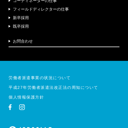
コーディネーターの仕事
〒151-0053
東京都渋谷区代々木2-4-9 野村不動産新宿南口ビル
フィールドディレクター
の仕事
2-C
新卒採用
電話：
既卒採用
03-5304-5595【承り時間／9：00～18：00（土、
日、祝・祭日を除く）】
お問合わせ
労働者派遣事業の状況について
平成27年労働者派遣法改正法の周知について
個人情報保護方針