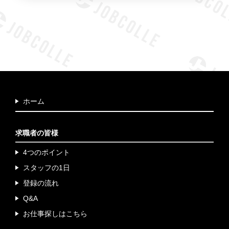
を締結し適切な管理を実施します。
（６）
個人情報を与えなかった場合に生じる結果
個人情報を与えることは任意です。個人情報に関する情
報の一部をご提供い
ただけない場合は、お問い合わせ内
容に回答できない可能性があります。
（７）
保有個人データの開示等および問い合わせ窓口に
ついて
ホーム
ご本人からの求めにより、当社が保有する保有個人デー
タに関する開示、利
用目的の通知、内容の訂正・追加ま
たは削除、利用停止、消去および第三者提供の停止、第
求職者の皆様
三者への提供記録(以下、開示等という)に応じます。
開示等に応ずる窓口は、下記「当社の個人情報の取扱い
4つのポイント
に関する苦情、相談
スタッフの1日
等の問合せ先」を参照してください。
登録の流れ
（８）
本人が容易に認識できない方法による個人情報の
Q&A
取得
お仕事探しはこちら
クッキーやウェブビーコン等を用いるなどして、本人が
容易に認識できない方
法による個人情報の取得は行って